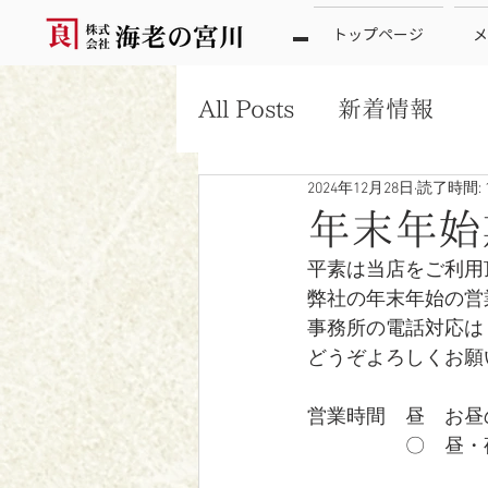
トップページ
メ
All Posts
新着情報
2024年12月28日
読了時間: 
年末年始
平素は当店をご利用
弊社の年末年始の営
事務所の電話対応は
どうぞよろしくお願
営業時間　昼　お昼の
　　　　　〇　昼・夜